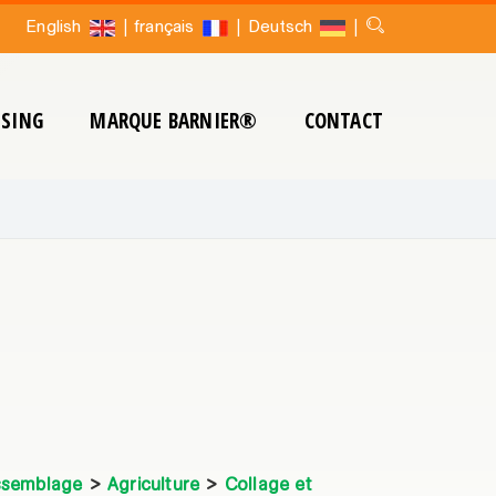
|
|
|
English
français
Deutsch
SING
MARQUE BARNIER®
CONTACT
Assemblage
>
Agriculture
>
Collage et