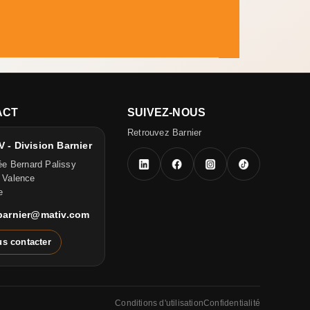
ACT
SUIVEZ-NOUS
Retrouvez Barnier
 - Division Barnier
ée Bernard Palissy
 Valence
e
.barnier@mativ.com
s contacter
Conditions d'utilisation
Confidentialité