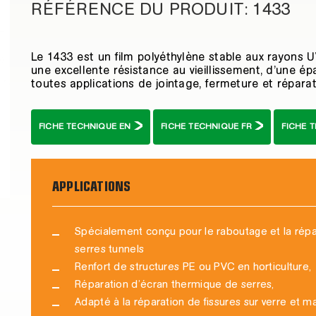
RÉFÉRENCE DU PRODUIT: 1433
Le 1433 est un film polyéthylène stable aux rayons U
une excellente résistance au vieillissement, d’une 
toutes applications de jointage, fermeture et réparat
FICHE TECHNIQUE EN
FICHE TECHNIQUE FR
FICHE 
APPLICATIONS
Spécialement conçu pour le raboutage et la répar
serres tunnels
Renfort de structures PE ou PVC en horticulture,
Réparation d’écran thermique de serres,
Adapté à la réparation de fissures sur verre et ma