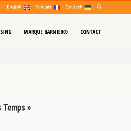
|
|
|
English
français
Deutsch
SING
MARQUE BARNIER®
CONTACT
s Temps »