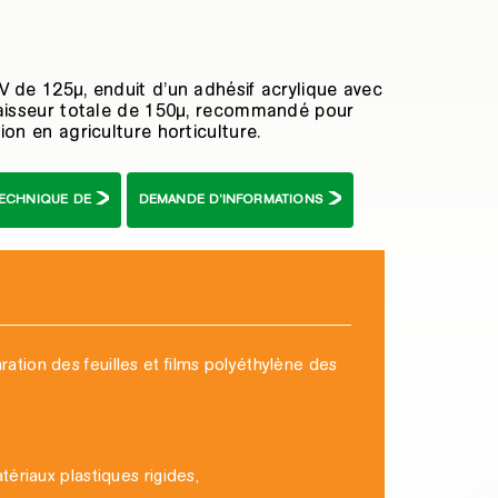
V de 125µ, enduit d’un adhésif acrylique avec
épaisseur totale de 150µ, recommandé pour
ion en agriculture horticulture.
TECHNIQUE DE
DEMANDE D'INFORMATIONS
ation des feuilles et films polyéthylène des
tériaux plastiques rigides,