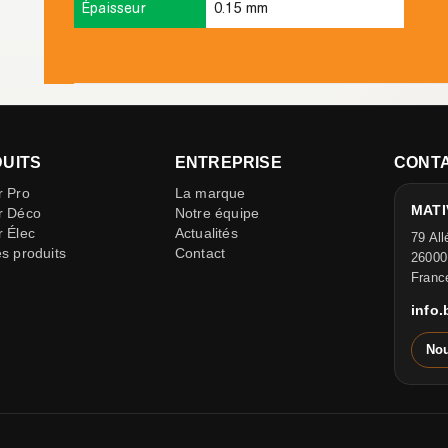
Épaisseur
0.15 mm
UITS
ENTREPRISE
CONT
r Pro
La marque
MATIV
r Déco
Notre équipe
r Élec
Actualités
79 All
es produits
Contact
26000
Franc
info
Nou